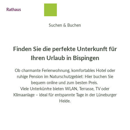
Z
u
Rathaus
Suche
Menü
m
I
Suchen & Buchen
n
h
a
l
Finden Sie die perfekte Unterkunft für
t
Ihren Urlaub in Bispingen
Ob charmante Ferienwohnung, komfortables Hotel oder
ruhige Pension im Naturschutzgebiet: Hier buchen Sie
bequem online und zum besten Preis.
Viele Unterkünfte bieten WLAN, Terrasse, TV oder
Klimaanlage – ideal für entspannte Tage in der Lüneburger
Heide.