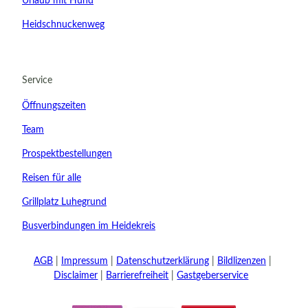
Urlaub mit Hund
Heidschnuckenweg
Service
Öffnungszeiten
21.08.2026
Team
Abreise
Prospektbestellungen
Reisen für alle
Kinder
Grillplatz Luhegrund
t buchen
Busverbindungen im Heidekreis
AGB
Impressum
Datenschutzerklärung
Bildlizenzen
Disclaimer
Barrierefreiheit
Gastgeberservice