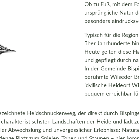
Ob zu Fuß, mit dem F
ursprüngliche Natur d
besonders eindrucksvo
Typisch für die Region
über Jahrhunderte hi
Heute gelten diese Fl
und gepflegt durch na
In der Gemeinde Bispi
berühmte Wilseder Ber
idyllische Heideort Wi
bequem erreichbar für
ezeichnete Heidschnuckenweg, der direkt durch Bispingen
harakteristischsten Landschaften der Heide und lädt zu
ller Abwechslung und unvergesslicher Erlebnisse: Natura
nge Platz zum Spielen, Toben und Staunen – hier kommt