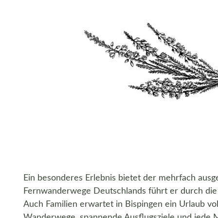
Schwarz-weiß Zeichnung einer Heidepflanze mit langen, schmalen Blütenrispen, typisch für die Lüneburger Heide
Ein besonderes Erlebnis bietet der mehrfach ausg
Fernwanderwege Deutschlands führt er durch die c
Auch Familien erwartet in Bispingen ein Urlaub vo
Wanderwege, spannende Ausflugsziele und jede Me