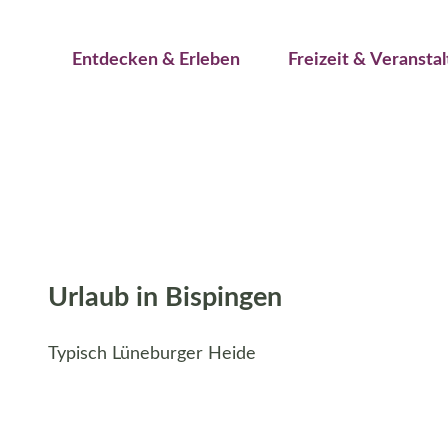
Jetzt buchen
Z
© Lüneburger Heide
Erwachsene
Kinder
u
Veranstaltungskalender
Entdecken & Erleben
Freizeit & Veransta
m
I
n
h
a
l
t
Urlaub in Bispingen
Typisch Lüneburger Heide