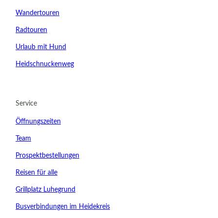
Wandertouren
Radtouren
Urlaub mit Hund
Heidschnuckenweg
21.08.2026
Abreise
Service
Kinder
Öffnungszeiten
t buchen
Team
Prospektbestellungen
Reisen für alle
Grillplatz Luhegrund
Busverbindungen im Heidekreis