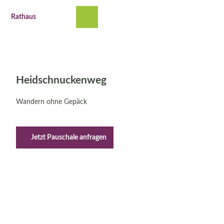
Z
© Markus Tiemann | Bispingen Touristik
u
Rathaus
Suche
Menü
m
I
n
h
a
l
Heidschnuckenweg
t
Wandern ohne Gepäck
Jetzt Pauschale anfragen