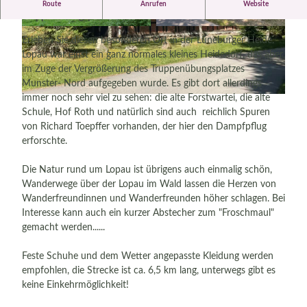
Lopau, das verlassene Dorf mitten auf dem
Route
Anrufen
Website
Truppenübungsplatz, erkunden!
©
CC-BY-SA
©
CC-BY-SA
Erleben Sie diesen besonderen Ort in der Lüneburger Heide.
Lopau war einst ein ganz normales kleines Heidedorf, das aber
im Zuge der Vergrößerung des Truppenübungsplatzes
Munster- Nord aufgegeben wurde. Es gibt dort allerdings
immer noch sehr viel zu sehen: die alte Forstwartei, die alte
© Munster Touristik |
CC-BY-SA
Schule, Hof Roth und natürlich sind auch reichlich Spuren
von Richard Toepffer vorhanden, der hier den Dampfpflug
erforschte.
Die Natur rund um Lopau ist übrigens auch einmalig schön,
Wanderwege über der Lopau im Wald lassen die Herzen von
Wanderfreundinnen und Wanderfreunden höher schlagen. Bei
Interesse kann auch ein kurzer Abstecher zum "Froschmaul"
gemacht werden......
Feste Schuhe und dem Wetter angepasste Kleidung werden
empfohlen, die Strecke ist ca. 6,5 km lang, unterwegs gibt es
keine Einkehrmöglichkeit!