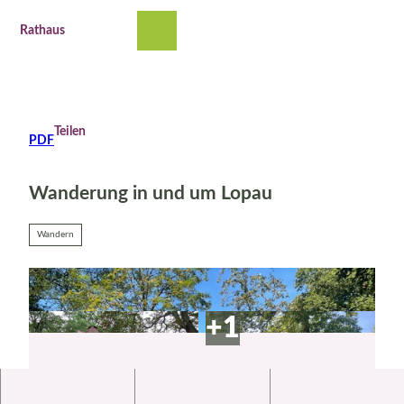
Z
u
Rathaus
Suche
Menü
m
I
n
h
a
Teilen
PDF
l
t
Wanderung in und um Lopau
Wandern