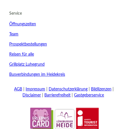
21.08.2026
Abreise
Service
Kinder
Öffnungszeiten
t buchen
Team
Prospektbestellungen
Reisen für alle
Grillplatz Luhegrund
Busverbindungen im Heidekreis
AGB
Impressum
Datenschutzerklärung
Bildlizenzen
Disclaimer
Barrierefreiheit
Gastgeberservice