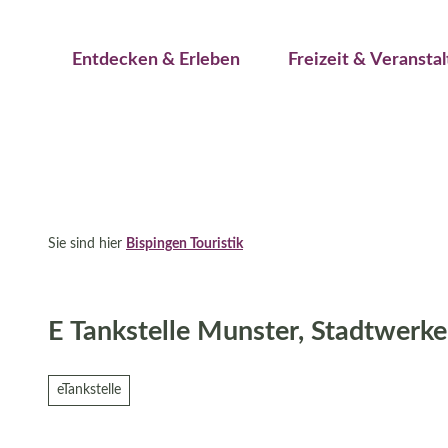
Jetzt buchen
Z
Erwachsene
Kinder
u
Veranstaltungskalender
Entdecken & Erleben
Freizeit & Veransta
m
I
n
h
a
l
t
Sie sind hier
Bispingen Touristik
E Tankstelle Munster, Stadtwerke
eTankstelle