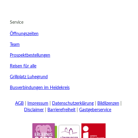
22.08.2026
Abreise
Service
Kinder
Öffnungszeiten
t buchen
Team
Prospektbestellungen
Reisen für alle
Grillplatz Luhegrund
Busverbindungen im Heidekreis
AGB
Impressum
Datenschutzerklärung
Bildlizenzen
Disclaimer
Barrierefreiheit
Gastgeberservice