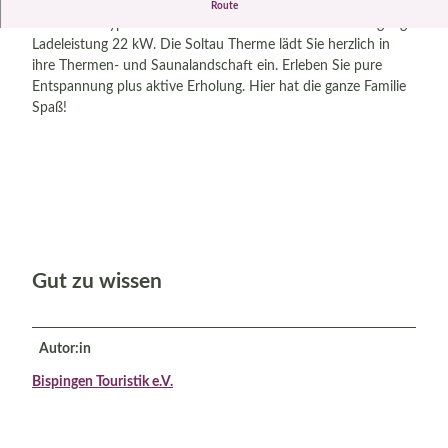
Laden Sie Ihr Elektroauto an dieser Ladesäule. Hier stehen
Route
Ihnen zwei Typ 2-Steckdosen rund um die Uhr zur Verfügung.
Ladeleistung 22 kW. Die Soltau Therme lädt Sie herzlich in
ihre Thermen- und Saunalandschaft ein. Erleben Sie pure
Entspannung plus aktive Erholung. Hier hat die ganze Familie
Spaß!
Gut zu wissen
Autor:in
Bispingen Touristik e.V.