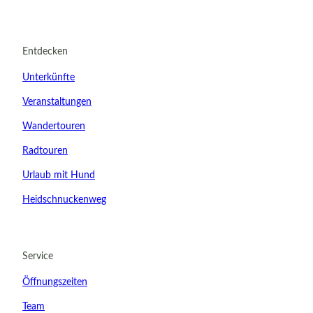
Entdecken
Unterkünfte
Veranstaltungen
Wandertouren
Radtouren
Urlaub mit Hund
Heidschnuckenweg
22.08.2026
Abreise
Service
Kinder
Öffnungszeiten
t buchen
Team