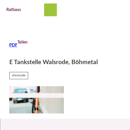
Z
u
Rathaus
Suche
Menü
m
I
n
h
a
Teilen
PDF
l
t
E Tankstelle Walsrode, Böhmetal
eTankstelle
© Pexels Markus Spiske