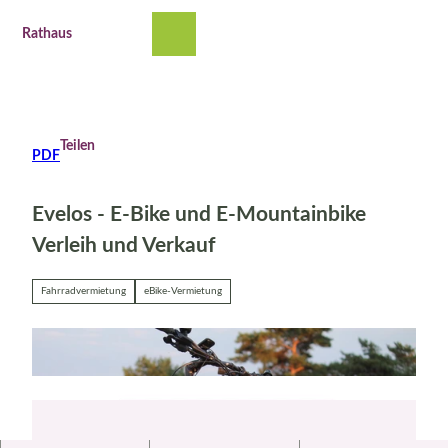
Z
u
Rathaus
Suche
Menü
m
I
n
h
a
Teilen
PDF
l
t
Evelos - E-Bike und E-Mountainbike
Verleih und Verkauf
Fahrradvermietung
eBike-Vermietung