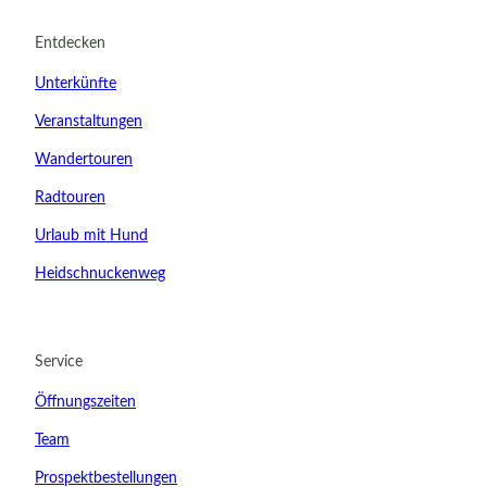
Entdecken
Unterkünfte
Veranstaltungen
Wandertouren
Radtouren
Urlaub mit Hund
Heidschnuckenweg
21.08.2026
Abreise
Service
Kinder
Öffnungszeiten
t buchen
Team
Prospektbestellungen