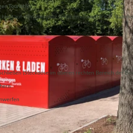
en Touristik
hkeit auf dem Parkplatz Bispingen Touristik e.V., Bahnhof
schließen (Steckdose im oberen rechten Bereich der Bo
chern
inwerfen