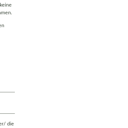
keine
ommen.
en
r/ die