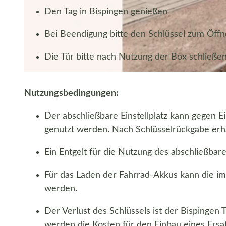
Den Tag in Bispingen genießen
© Bispingen Touristik e.V. |
CC-BY-SA
Bei Beendigung bitte den Schlüssel zum Öff
Die Tür bitte nach Nutzung der Box schließe
© Bispingen Touristik e.V. |
CC-BY-SA
Nutzungsbedingungen:
Der abschließbare Einstellplatz kann gegen 
genutzt werden. Nach Schlüsselrückgabe erhä
Ein Entgelt für die Nutzung des abschließbare
Für das Laden der Fahrrad-Akkus kann die im
werden.
Der Verlust des Schlüssels ist der Bispingen 
werden die Kosten für den Einbau eines Ersat