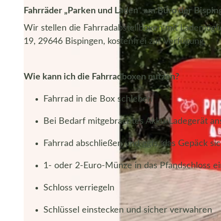
Fahrräder „Parken und Laden“ am Büro der Bisping
Wir stellen die Fahrradabstellboxen mit Lademöglic
19, 29646 Bispingen, kostenfrei zur Verfügung.
Wie kann ich die Fahrradboxen nutzen?
Fahrrad in die Box schieben
Bei Bedarf mitgebrachtes Akku-Ladegerät an
Fahrrad abschließen und ggfs. das Gepäck si
1- oder 2-Euro-Münze in das Pfandschloss e
Schloss verriegeln
Schlüssel einstecken und sicher verwahren