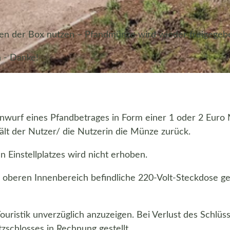
nen der Box nutzen – Pfandmünze wird wieder freigegeb
n - Danke!
Einwurf eines Pfandbetrages in Form einer 1 oder 2 Eur
lt der Nutzer/ die Nutzerin die Münze zurück.
n Einstellplatzes wird nicht erhoben.
 oberen Innenbereich befindliche 220-Volt-Steckdose ge
Touristik unverzüglich anzuzeigen. Bei Verlust des Schlüss
zschlosses in Rechnung gestellt.