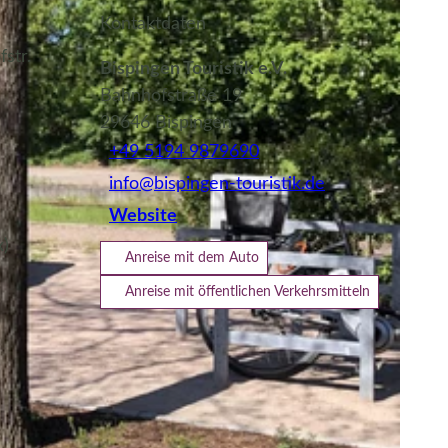
Kontaktdaten
str.
Bispingen Touristik e.V.
Bahnhofstraße 19
29646
Bispingen
+49 5194 9879690
info@bispingen-touristik.de
Website
x)
Anreise mit dem Auto
Anreise mit öffentlichen Verkehrsmitteln