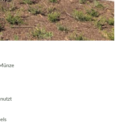
en
o Münze
nutzt
els