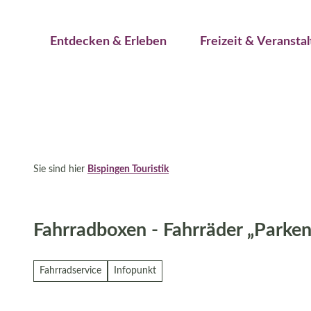
Jetzt buchen
Z
Erwachsene
Kinder
u
Veranstaltungskalender
Entdecken & Erleben
Freizeit & Veransta
m
I
n
h
a
l
t
Sie sind hier
Bispingen Touristik
Fahrradboxen - Fahrräder „Parke
Fahrradservice
Infopunkt