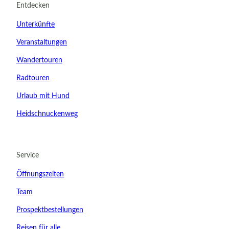
Entdecken
Unterkünfte
Veranstaltungen
Wandertouren
Radtouren
Urlaub mit Hund
Heidschnuckenweg
20.08.2026
Abreise
Service
Kinder
Öffnungszeiten
t buchen
Team
Prospektbestellungen
Reisen für alle