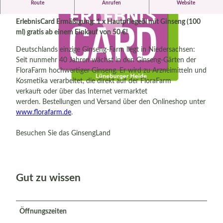
Route
Anrufen
Website
FloraFarm Ginseng
ErlebnisCard Ermäßigung: 1 x Hautpflegeöl mit Ginseng (100
ml) gratis ab einem Einkauf von 50 €!
Deutschlands einzige Ginseng-Farm liegt in Niedersachsen:
Seit nunmehr 40 Jahren wächst in den Ginseng-Gärten der
FloraFarm hochwertiger Ginseng. Er wird zu Arzneimitteln und
© FloraFarm Ginseng
Kosmetika verarbeitet, die direkt auf der FloraFarm
verkauft oder über das Internet vermarktet
© ErlebnisCard Lüneburger Heide, Bispingen Touristik e.V. |
CC-BY-SA
werden. Bestellungen und Versand über den Onlineshop unter
www.florafarm.de
.
Besuchen Sie das GinsengLand
Gut zu wissen
Öffnungszeiten