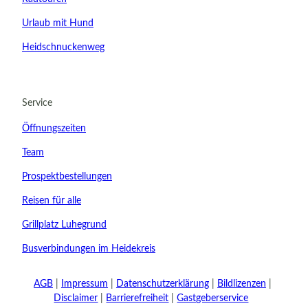
Urlaub mit Hund
Heidschnuckenweg
20.08.2026
Abreise
Service
Kinder
Öffnungszeiten
t buchen
Team
Prospektbestellungen
Reisen für alle
Grillplatz Luhegrund
Busverbindungen im Heidekreis
AGB
Impressum
Datenschutzerklärung
Bildlizenzen
Disclaimer
Barrierefreiheit
Gastgeberservice