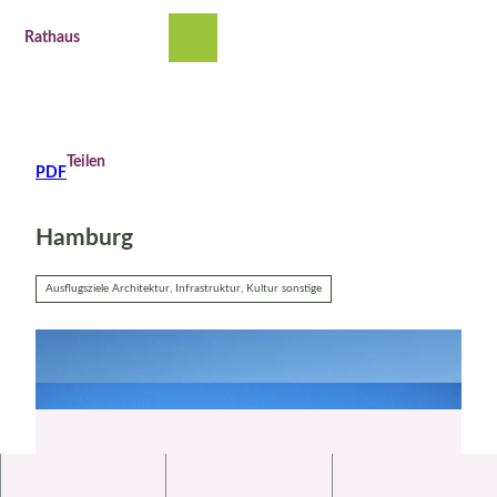
Z
u
Rathaus
Suche
Menü
m
I
n
h
a
Teilen
PDF
l
t
Hamburg
Ausflugsziele Architektur, Infrastruktur, Kultur sonstige