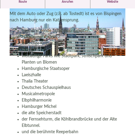
Route
Anrufen
Website
Ausflug in die Metropole
Mit dem Auto oder Zug (z.B. ab Tostedt) ist es von Bispingen
nach Hamburg nur ein Katzensprung.
beeindruckende Sehenswürdigkeiten,
Hafenrundfahrten
lebendige Kulturszene
© Bispingen Touristik
shoppen
weitläufige Parks wie Stadtpark, Jenischpark und
© pexels, Sabine
Planten un Blomen
Hamburgische Staatsoper
Laeiszhalle
Thalia Theater
Deutsches Schauspielhaus
Musicalmetropole
Elbphilharmonie
Hamburger Michel
die alte Speicherstadt
der Fernsehturm, die Köhlbrandbrücke und der Alte
Elbtunnel.
und die berühmte Reeperbahn