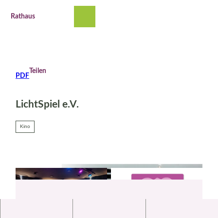
Z
u
Rathaus
Suche
Menü
m
I
n
h
a
Teilen
PDF
l
t
LichtSpiel e.V.
Kino