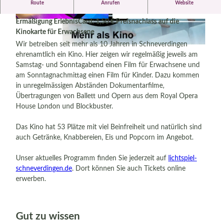
Route
Anrufen
Website
Liebe Kinofreundinnen und - freunde
Ermäßigung ErlebnisCard: 1,50 € Preisnachlass auf die
© Kino LichtSpiel e.V.
© ErlebnisCard Lüneburger Heide, Bispingen T
ouristik e.V. |
CC-BY-SA
Kinokarte für Erwachsene
Wir betreiben seit mehr als 10 Jahren in Schneverdingen
ehrenamtlich ein Kino. Hier zeigen wir regelmäßig jeweils am
Samstag- und Sonntagabend einen Film für Erwachsene und
© LichtSpiel e.V. |
CC-BY-SA
am Sonntagnachmittag einen Film für Kinder. Dazu kommen
in unregelmässigen Abständen Dokumentarfilme,
Übertragungen von Ballett und Opern aus dem Royal Opera
House London und Blockbuster.
Das Kino hat 53 Plätze mit viel Beinfreiheit und natürlich sind
auch Getränke, Knabbereien, Eis und Popcorn im Angebot.
Unser aktuelles Programm finden Sie jederzeit auf
lichtspiel-
schneverdingen.de
. Dort können Sie auch Tickets online
erwerben.
Gut zu wissen