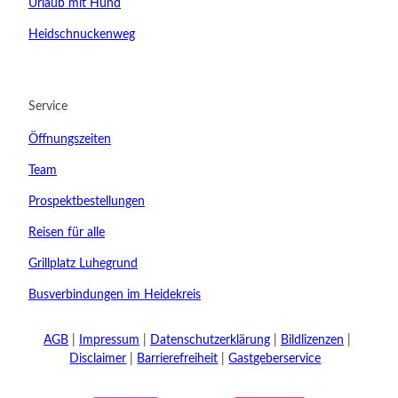
Urlaub mit Hund
Heidschnuckenweg
22.08.2026
Abreise
Service
Kinder
Öffnungszeiten
t buchen
Team
Prospektbestellungen
Reisen für alle
Grillplatz Luhegrund
Busverbindungen im Heidekreis
AGB
Impressum
Datenschutzerklärung
Bildlizenzen
Disclaimer
Barrierefreiheit
Gastgeberservice