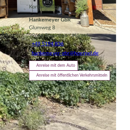
Kontaktdaten
Hankemeyer GbR
Glumweg 8
. An
29646
Bispingen
- Hörpel
, wie
+49 5194 836
hankemeyer-gbr@hoerpel.de
Anreise mit dem Auto
Anreise mit öffentlichen Verkehrsmitteln
lles