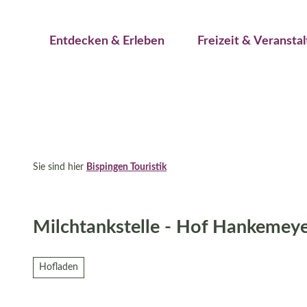
Jetzt buchen
Z
Erwachsene
Kinder
u
Veranstaltungskalender
Entdecken & Erleben
Freizeit & Veransta
m
I
n
h
a
l
t
Sie sind hier
Bispingen Touristik
Milchtankstelle - Hof Hankemey
Hofladen