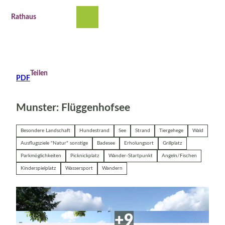
Z
u
Rathaus
Suche
Menü
m
I
n
h
a
Teilen
PDF
l
t
Munster: Flüggenhofsee
Besondere Landschaft
Hundestrand
See
Strand
Tiergehege
Wald
Ausflugsziele "Natur" sonstige
Badesee
Erholungsort
Grillplatz
Parkmöglichkeiten
Picknickplatz
Wander-Startpunkt
Angeln/Fischen
Kinderspielplatz
Wassersport
Wandern