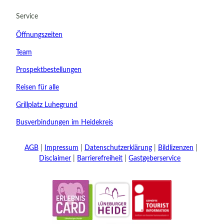
Abreise
Service
Kinder
Öffnungszeiten
t buchen
Team
Prospektbestellungen
Reisen für alle
Grillplatz Luhegrund
Busverbindungen im Heidekreis
AGB
Impressum
Datenschutzerklärung
Bildlizenzen
Disclaimer
Barrierefreiheit
Gastgeberservice