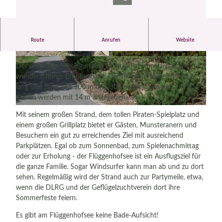
Das Naherholungsgebiet Flüggenhofsee ist zu jeder Jahreszeit
Route
Anrufen
Website
der perfekte Erholungsort!
© Copyright: Lothar von Alm, Photographer: L
© Partner der Lüneburger Heide GmbH |
othar von Alm |
CC-BY-SA
CC-BY-SA
Der ehemalige Kieselgurteich ist zu jeder Jahreszeit ein
wunderschöner Erholungsort. Der Flüggenhofsee ist 950 m
lang und zwischen 100 m und 300 m breit. Die tiefsten
Stellen werden mit 14 m angegeben.
© Partner der Lüneburger Heide GmbH |
CC-BY-SA
Mit seinem großen Strand, dem tollen Piraten-Spielplatz und
einem großen Grillplatz bietet er Gästen, Munsteranern und
Besuchern ein gut zu erreichendes Ziel mit ausreichend
Parkplätzen. Egal ob zum Sonnenbad, zum Spielenachmittag
oder zur Erholung - der Flüggenhofsee ist ein Ausflugsziel für
die ganze Familie. Sogar Windsurfer kann man ab und zu dort
sehen. Regelmäßig wird der Strand auch zur Partymeile, etwa,
wenn die DLRG und der Geflügelzuchtverein dort ihre
Sommerfeste feiern.
Es gibt am Flüggenhofsee keine Bade-Aufsicht!