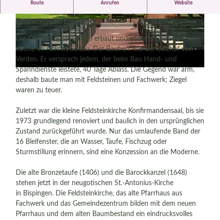
V
Route
Anrufen
Website
"Ole Kerk" - älteste Kirche im Altkreis Soltau
i
Eindrucksvolles Ensemble
d
© Bispingen Touristik/Florian Busch |
© Bispingen Touristik/Florian Busch |
CC-BY-SA
CC-BY-SA
e
Die Ole Kerk wurde 1353 erbaut und ist damit die älteste
o
Kirche im Altkreis Soltau. Der Bauherr war der Bischof von
a
Verden. Er versprach jedem, der beim Bau Hand- und
Spanndienste leistete, 40 Tage Ablass. Die Gegend war arm,
b
deshalb baute man mit Feldsteinen und Fachwerk; Ziegel
s
waren zu teuer.
p
i
Zuletzt war die kleine Feldsteinkirche Konfirmandensaal, bis sie
e
1973 grundlegend renoviert und baulich in den ursprünglichen
l
Zustand zurückgeführt wurde. Nur das umlaufende Band der
e
16 Bleifenster, die an Wasser, Taufe, Fischzug oder
Sturmstillung erinnern, sind eine Konzession an die Moderne.
n
Die alte Bronzetaufe (1406) und die Barockkanzel (1648)
stehen jetzt in der neugotischen St.-Antonius-Kirche
in Bispingen. Die Feldsteinkirche, das alte Pfarrhaus aus
Fachwerk und das Gemeindezentrum bilden mit dem neuen
Pfarrhaus und dem alten Baumbestand ein eindrucksvolles