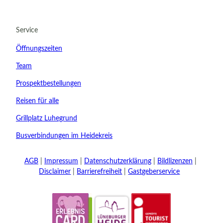
24.08.2026
Abreise
Service
Kinder
Öffnungszeiten
t buchen
Team
Prospektbestellungen
Reisen für alle
Grillplatz Luhegrund
Busverbindungen im Heidekreis
AGB
Impressum
Datenschutzerklärung
Bildlizenzen
Disclaimer
Barrierefreiheit
Gastgeberservice