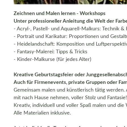
Zeichnen und Malen lernen - Workshops
© PROART-ATELIER-GALERIE
Unter professioneller Anleitung die Welt der Far
- Acryl-, Pastell- und Aquarell-Malkurs: Technik &
- Portrait und Karikatur: Proportionen und Gestal
- Heidelandschaft: Komposition und Luftperspekti
- Fantasy-Malerei: Tipps & Tricks
- Kinder-Malkurse (für jedes Alter)
Kreative Geburtstagsfeier oder Junggesellenabsch
Auch für Firmenevents, private Gruppen oder Fami
Gemeinsam malen und künstlerisch tätig werden. 
mit nach Hause nehmen, voller Stolz und Fantasie!
Kreativ, individuell und voller Spaß malen und di
Alle Materialien inklusive.