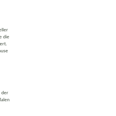
ller
e die
ert.
ause
 der
Malen