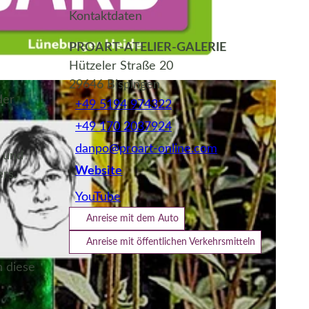
Kontaktdaten
PROART-ATELIER-GALERIE
Hützeler Straße 20
29646
Bispingen
.V. |
CC-BY-SA
der
+49 5194 974322
+49 170 2037924
danpo@proart-online.com
e und
Website
ers.
YouTube
Anreise mit dem Auto
Anreise mit öffentlichen Verkehrsmitteln
n diese