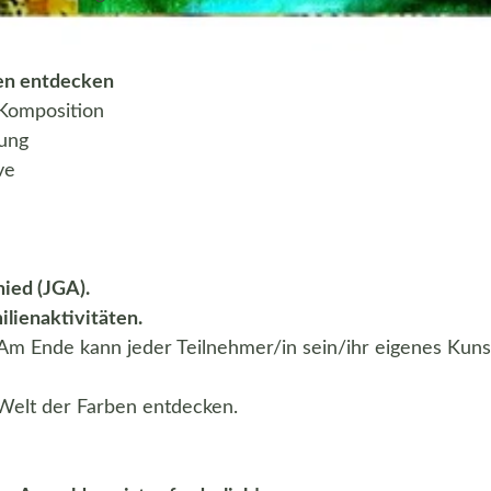
ben entdecken
 Komposition
tung
ve
ied (JGA).
lienaktivitäten.
Am Ende kann jeder Teilnehmer/in sein/ihr eigenes Kun
e Welt der Farben entdecken.