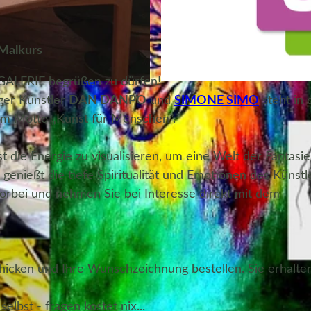
 Malkurs
-GALERIE begrüßen zu dürfen!
© ErlebnisCard Lüneburger Heide, Bispingen Touristik e
ger Künstler
DAN DANPO
und
SIMONE S
IMO
steht in 
m Motto „Kunst für Menschen”.
t die Energie zu visualisieren, um eine Welt der Fantasi
genießt die tiefe Spiritualität und Emotionen des Künstl
orbei und nehmen Sie bei Interesse direkt mit dem
chicken und Ihre Wunschzeichnung bestellen. Sie erhalte
elbst - fragen kostet nix...