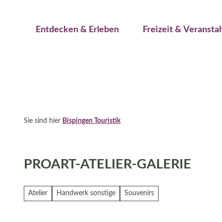
Jetzt buchen
Z
Erwachsene
Kinder
u
Veranstaltungskalender
Entdecken & Erleben
Freizeit & Veransta
m
I
n
h
a
l
t
Sie sind hier
Bispingen Touristik
PROART-ATELIER-GALERIE
Atelier
Handwerk sonstige
Souvenirs