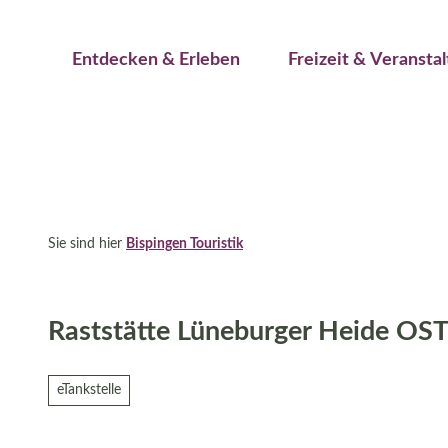
Jetzt buchen
Z
Erwachsene
Kinder
u
Veranstaltungskalender
Entdecken & Erleben
Freizeit & Veransta
m
I
n
h
a
l
t
Sie sind hier
Bispingen Touristik
Raststätte Lüneburger Heide OST
eTankstelle