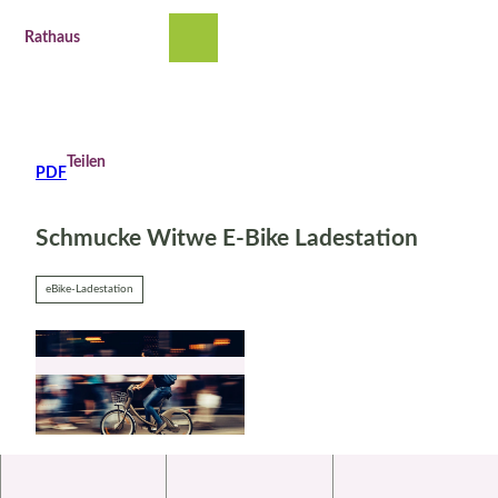
Z
u
Rathaus
Suche
Menü
m
I
n
h
a
Teilen
PDF
l
t
Schmucke Witwe E-Bike Ladestation
eBike-Ladestation
© Pexels Snapwire