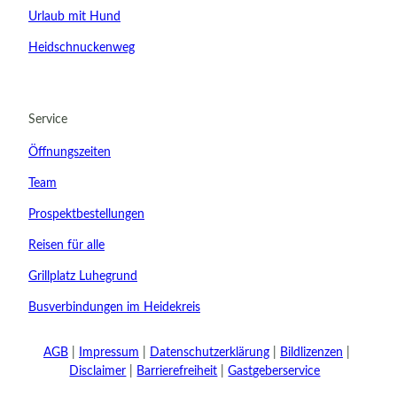
Urlaub mit Hund
Heidschnuckenweg
23.08.2026
Abreise
Service
Kinder
Öffnungszeiten
t buchen
Team
Prospektbestellungen
Reisen für alle
Grillplatz Luhegrund
Busverbindungen im Heidekreis
AGB
Impressum
Datenschutzerklärung
Bildlizenzen
Disclaimer
Barrierefreiheit
Gastgeberservice