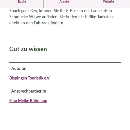
Route
Anrufen
Website
Während Sie etwas Selbstgebackenes oder einen herzhaften
Snack genießen, können Sie Ihr E-Bike an der Ladestation
Schmucke Witwe aufladen. Sie finden die E-Bike Tankstelle
direkt an den Fahrradständern.
Gut zu wissen
Autor:in
Bispingen Touristik e.V.
Ansprechpartner:in
Frau Meike Rühmann