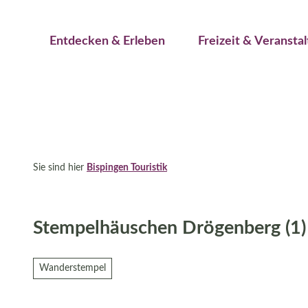
Jetzt buchen
Z
Erwachsene
Kinder
u
Veranstaltungskalender
Entdecken & Erleben
Freizeit & Veransta
m
I
n
h
a
l
t
Sie sind hier
Bispingen Touristik
Stempelhäuschen Drögenberg (1)
Wanderstempel