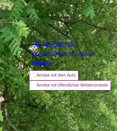
Kontaktdaten
ang
Bispingen Touristik e.V.
folgen
Bahnhofstraße 19
29646
Bispingen
+49 5194 9879690
info@bispingen-touristik.de
Website
Anreise mit dem Auto
Anreise mit öffentlichen Verkehrsmitteln