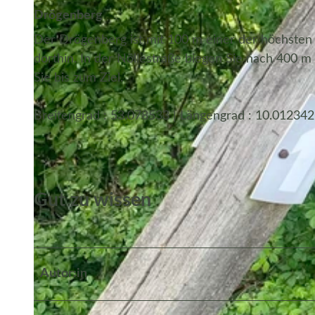
Drögenberg
Der Drögenberg ist mit 100 m einer der höchsten 
dorthin. In der Nöllestraße biegen Sie nach 400 
Sie bis zum Ziel.
Breitengrad : 53.078533 | Längengrad : 10.012342
Gut zu wissen
Autor:in