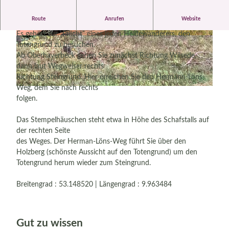
Route
Anrufen
Website
Hermann-Löns-Weg - Totengrund
Es gehört zur „Pflicht“ eines jeden Heidewanderers, den
© Bispingen Touristik e.V. |
CC-BY-SA
© Bispingen Touristik e.V. |
CC-BY-SA
Totengrund zu besuchen.
Ab Oberhaverbeck gehen Sie zunächst Richtung Wilsede,
dann laut Wegweiser rechts
Richtung Steingrund. Hier erreichen Sie den Hermann-Löns-
Weg, dem Sie nach rechts
© Bispingen Touristik e.V. |
CC-BY-SA
folgen.
Das Stempelhäuschen steht etwa in Höhe des Schafstalls auf
der rechten Seite
des Weges. Der Herman-Löns-Weg führt Sie über den
Holzberg (schönste Aussicht auf den Totengrund) um den
Totengrund herum wieder zum Steingrund.
Breitengrad : 53.148520 | Längengrad : 9.963484
Gut zu wissen