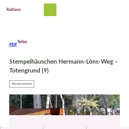
Z
u
Rathaus
Suche
Menü
m
I
n
h
a
Teilen
PDF
l
t
Stempelhäuschen Hermann-Löns-Weg –
Totengrund (9)
Wanderstempel