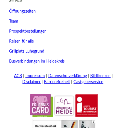
Service
Kinder
Öffnungszeiten
t buchen
Team
Prospektbestellungen
Reisen für alle
Grillplatz Luhegrund
Busverbindungen im Heidekreis
AGB
Impressum
Datenschutzerklärung
Bildlizenzen
Disclaimer
Barrierefreiheit
Gastgeberservice