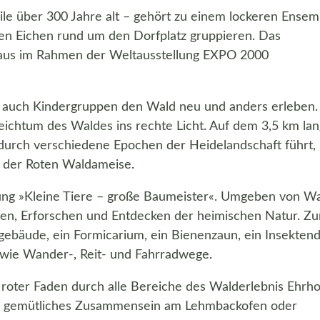
ile über 300 Jahre alt – gehört zu einem lockeren Ensem
ten Eichen rund um den Dorfplatz gruppieren. Das
shaus im Rahmen der Weltausstellung EXPO 2000
e auch Kindergruppen den Wald neu und anders erleben.
ichtum des Waldes ins rechte Licht. Auf dem 3,5 km la
 durch verschiedene Epochen der Heidelandschaft führt, 
u der Roten Waldameise.
lung »Kleine Tiere – große Baumeister«. Umgeben von W
nden, Erforschen und Entdecken der heimischen Natur. Z
ebäude, ein Formicarium, ein Bienenzaun, ein Insektend
sowie Wander-, Reit- und Fahrradwege.
 roter Faden durch alle Bereiche des Walderlebnis Ehrho
ein gemütliches Zusammensein am Lehmbackofen oder