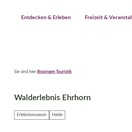
Jetzt buchen
Z
Erwachsene
Kinder
u
Veranstaltungskalender
Entdecken & Erleben
Freizeit & Veransta
m
I
n
h
a
l
t
Sie sind hier
Bispingen Touristik
Walderlebnis Ehrhorn
Erlebnismuseum
Heide