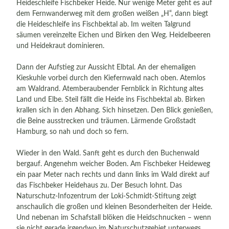
Heideschleife Fischbeker Heide. Nur wenige Meter geht es auf
dem Fernwanderweg mit dem großen weißen „H“, dann biegt
die Heideschleife ins Fischbektal ab. Im weiten Talgrund
säumen vereinzelte Eichen und Birken den Weg. Heidelbeeren
und Heidekraut dominieren.
Dann der Aufstieg zur Aussicht Elbtal. An der ehemaligen
Kieskuhle vorbei durch den Kiefernwald nach oben. Atemlos
am Waldrand. Atemberaubender Fernblick in Richtung altes
Land und Elbe. Steil fällt die Heide ins Fischbektal ab. Birken
krallen sich in den Abhang. Sich hinsetzen. Den Blick genießen,
die Beine ausstrecken und träumen. Lärmende Großstadt
Hamburg, so nah und doch so fern.
Wieder in den Wald. Sanft geht es durch den Buchenwald
bergauf. Angenehm weicher Boden. Am Fischbeker Heideweg
ein paar Meter nach rechts und dann links im Wald direkt auf
das Fischbeker Heidehaus zu. Der Besuch lohnt. Das
Naturschutz-Infozentrum der Loki-Schmidt-Stiftung zeigt
anschaulich die großen und kleinen Besonderheiten der Heide.
Und nebenan im Schafstall blöken die Heidschnucken – wenn
sie nicht gerade irgendwo im Naturschutzgebiet unterwegs