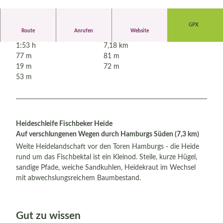
© Bispingen Touristik, Madeline Pagenkemper
GPX
Route
Anrufen
Website
1:53 h
7,18 km
77 m
81 m
19 m
72 m
53 m
Heideschleife Fischbeker Heide
Auf verschlungenen Wegen durch Hamburgs Süden (7,3 km)
Weite Heidelandschaft vor den Toren Hamburgs - die Heide
rund um das Fischbektal ist ein Kleinod. Steile, kurze Hügel,
sandige Pfade, weiche Sandkuhlen, Heidekraut im Wechsel
mit abwechslungsreichem Baumbestand.
Gut zu wissen