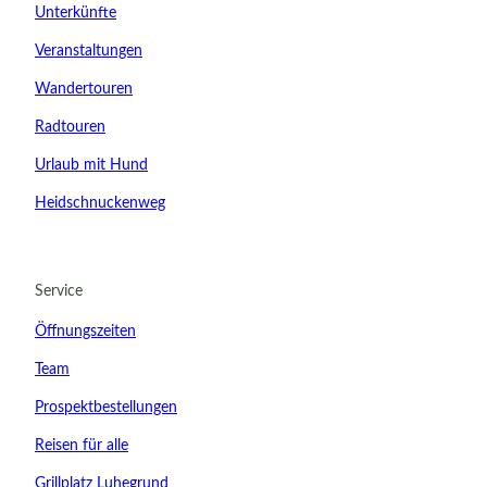
Unterkünfte
Veranstaltungen
Wandertouren
Radtouren
Urlaub mit Hund
Heidschnuckenweg
20.08.2026
Abreise
Service
Kinder
Öffnungszeiten
t buchen
Team
Prospektbestellungen
Reisen für alle
Grillplatz Luhegrund