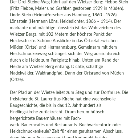
Der Drei-Steine-Weg führt auf den Wietzer Berg: Flebbe-Stein
(Fritz Flebbe, Maler und Grafiker, gestorben 1929 in Müden).
Linde-Stein (Heimatforscher aus Hamburg, 1860 –1926).
Lönsstein (Hermann Löns, Heidedichter, 1866 – 1914). Der
markante und mächtige Lönsstein ist das Wahrzeichen des
Wietzer Bergs, mit 102 Metern der höchste Punkt der
Heideschleife. Schöne Ausblicke in das Örtzetal zwischen
Müden (Örtze) und Hermannsburg. Gemeinsam mit dem
Heidschnuckenweg schlängelt sich der Weg aussichtsreich
durch die Heide zum Parkplatz hinab. Unten am Rand der
Heide am Wietzer Berg entlang. Dichte, schattige
Nadelwälder. Waldrandpfad. Dann der Ortsrand von Müden
(Örtze).
Der Pfad an der Wietze leitet zum Steg und zur Dorfmitte. Die
freistehende St. Laurentius-Kirche hat eine wechselvolle
Baugeschichte, die bis in das 12. Jahrhundert als
Findlingskirche zurückreicht. Drum herum hübsch
hergerichtete Bauernhäuser mit Fach-
werk. Bauerncafés und Restaurants. Buchweizentorte oder
Heidschnuckenkeule? Zeit für einen geruhsamen Abschluss,
denn bis zum Ausgangspunkt und Endpunkt bei der