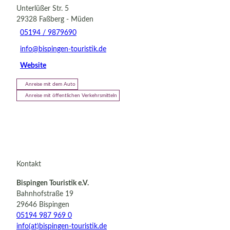
Unterlüßer Str. 5
29328
Faßberg
- Müden
05194 / 9879690
info@bispingen-touristik.de
Website
Anreise mit dem Auto
Anreise mit öffentlichen Verkehrsmitteln
Kontakt
Bispingen Touristik e.V.
Bahnhofstraße 19
29646 Bispingen
05194 987 969 0
info(at)bispingen-touristik.de