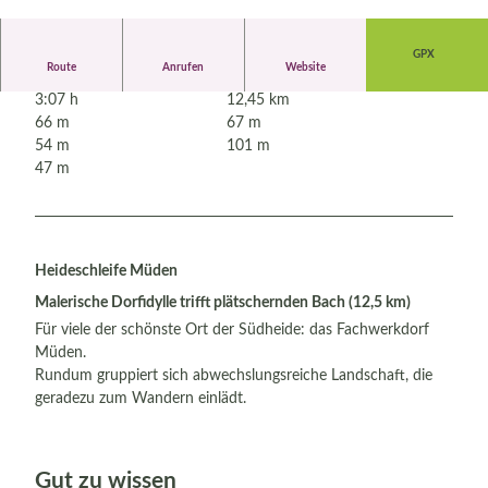
© Bispingen Touristik, Madeline Pagenkemper
GPX
Route
Anrufen
Website
3:07 h
12,45 km
66 m
67 m
54 m
101 m
47 m
Heideschleife Müden
Malerische Dorfidylle trifft plätschernden Bach (12,5 km)
Für viele der schönste Ort der Südheide: das Fachwerkdorf
Müden.
Rundum gruppiert sich abwechslungsreiche Landschaft, die
geradezu zum Wandern einlädt.
Gut zu wissen