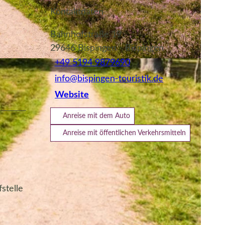
Kontaktdaten
Bahnhofstraße 19
29646
Bispingen
- Bispingen
+49 5194 9879690
info@bispingen-touristik.de
Website
Anreise mit dem Auto
Anreise mit öffentlichen Verkehrsmitteln
stelle