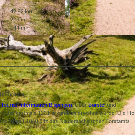
42,82 km
213 m
144 m
© Bispingen Touristik, Markus Tiemann
is Ehrhorn
r
Tourist-Information Bispingen
. Über
Borstel
und
rn, das erstmals 1231 urkundlich erwähnt wurde. Die Hof
 ist seit 1860 Sitz des Niedersächsischen Forstamts