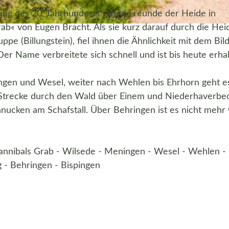
ang des 20. Jahrhunderts sahen Freunde der Heide in
« von Eugen Bracht. Als sie kurz darauf durch die Hei
e (Billungstein), fiel ihnen die Ähnlichkeit mit dem Bild
er Name verbreitete sich schnell und ist bis heute erhal
ngen und Wesel, weiter nach Wehlen bis Ehrhorn geht e
e Strecke durch den Wald über Einem und Niederhaverb
chnucken am Schafstall. Über Behringen ist es nicht mehr
 Hannibals Grab - Wilsede - Meningen - Wesel - Wehlen -
 - Behringen - Bispingen