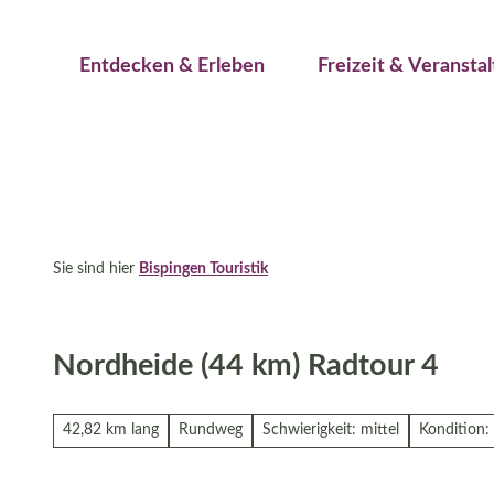
Jetzt buchen
Z
Erwachsene
Kinder
u
Veranstaltungskalender
Entdecken & Erleben
Freizeit & Veransta
m
I
n
h
a
l
t
Sie sind hier
Bispingen Touristik
Nordheide (44 km) Radtour 4
42,82 km lang
Rundweg
Schwierigkeit: mittel
Kondition: 