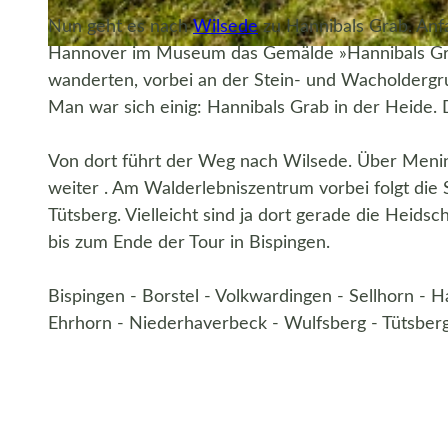
Nun geht es nach
Wilsede
zu Hannibals Grab. Anf
Hannover im Museum das Gemälde »Hannibals Grab
© Erlebniswelt Lüneburger Heide / Markus Tiemann |
CC-BY-SA
wanderten, vorbei an der Stein- und Wacholdergrupp
Man war sich einig: Hannibals Grab in der Heide. D
Von dort führt der Weg nach Wilsede. Über Meni
weiter . Am Walderlebniszentrum vorbei folgt di
Tütsberg. Vielleicht sind ja dort gerade die Heids
bis zum Ende der Tour in Bispingen.
Bispingen - Borstel - Volkwardingen - Sellhorn -
Ehrhorn - Niederhaverbeck - Wulfsberg - Tütsberg