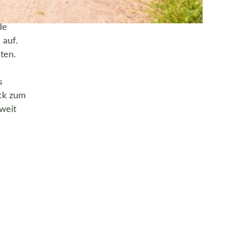
de
 auf.
ten.
s
eck zum
 weit