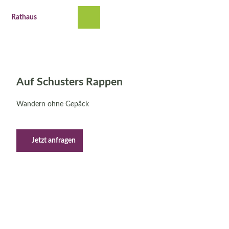
Z
© Lüneburger Heide
u
Rathaus
Suche
Menü
m
I
n
h
a
l
Auf Schusters Rappen
t
Wandern ohne Gepäck
Jetzt anfragen