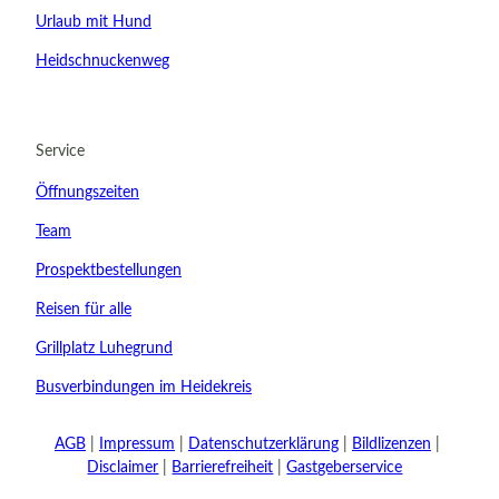
Urlaub mit Hund
Heidschnuckenweg
21.08.2026
Abreise
Service
Kinder
Öffnungszeiten
t buchen
Team
Prospektbestellungen
Reisen für alle
Grillplatz Luhegrund
Busverbindungen im Heidekreis
AGB
Impressum
Datenschutzerklärung
Bildlizenzen
Disclaimer
Barrierefreiheit
Gastgeberservice